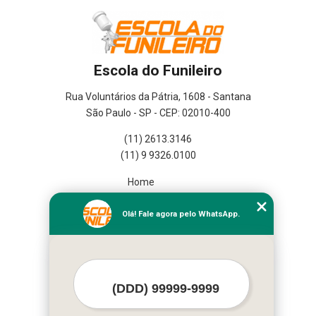
Escola do Funileiro
Rua Voluntários da Pátria, 1608 - Santana
São Paulo - SP - CEP: 02010-400
(11) 2613.3146
(11) 9 9326.0100
Home
Empresa
Missão
Olá! Fale agora pelo WhatsApp.
Serviços
Contato
Mapa do site
Mais Serviços