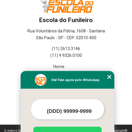
Escola do Funileiro
Rua Voluntários da Pátria, 1608 - Santana
São Paulo - SP - CEP: 02010-400
(11) 2613.3146
(11) 9 9326.0100
Home
Empresa
Missão
Olá! Fale agora pelo WhatsApp.
Serviços
Contato
Mapa do site
Mais Serviços
O inteiro teor deste site está sujeito à proteção de direitos autorais. Copyright©