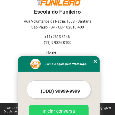
Escola do Funileiro
Rua Voluntários da Pátria, 1608 - Santana
São Paulo - SP - CEP: 02010-400
(11) 2613.3146
(11) 9 9326.0100
Home
Empresa
Missão
Olá! Fale agora pelo WhatsApp.
Serviços
Contato
Mapa do site
Mais Serviços
O inteiro teor deste site está sujeito à proteção de direitos autorais. Copyright©
Iniciar conversa
Escola do Funileiro (Lei 9610 de 19/02/1998)