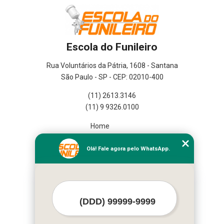
Escola do Funileiro
Rua Voluntários da Pátria, 1608 - Santana
São Paulo - SP - CEP: 02010-400
(11) 2613.3146
(11) 9 9326.0100
Home
Empresa
Missão
Olá! Fale agora pelo WhatsApp.
Serviços
Contato
Mapa do site
Mais Serviços