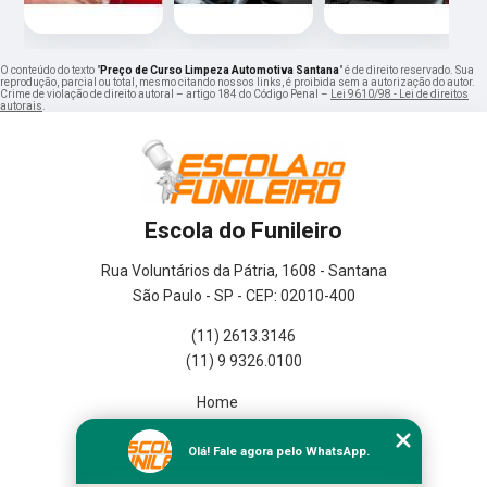
O conteúdo do texto "
Preço de Curso Limpeza Automotiva Santana
" é de direito reservado. Sua
reprodução, parcial ou total, mesmo citando nossos links, é proibida sem a autorização do autor.
Crime de violação de direito autoral – artigo 184 do Código Penal –
Lei 9610/98 - Lei de direitos
autorais
.
Escola do Funileiro
Rua Voluntários da Pátria, 1608 - Santana
São Paulo - SP - CEP: 02010-400
(11) 2613.3146
(11) 9 9326.0100
Home
Empresa
Missão
Olá! Fale agora pelo WhatsApp.
Serviços