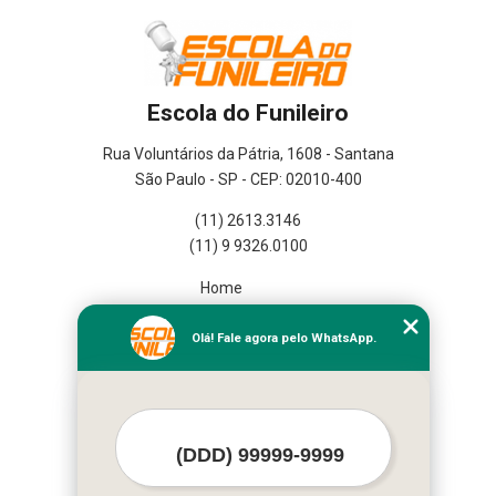
Escola do Funileiro
Rua Voluntários da Pátria, 1608 - Santana
São Paulo - SP - CEP: 02010-400
(11) 2613.3146
(11) 9 9326.0100
Home
Empresa
Missão
Olá! Fale agora pelo WhatsApp.
Serviços
Contato
Mapa do site
Mais Serviços