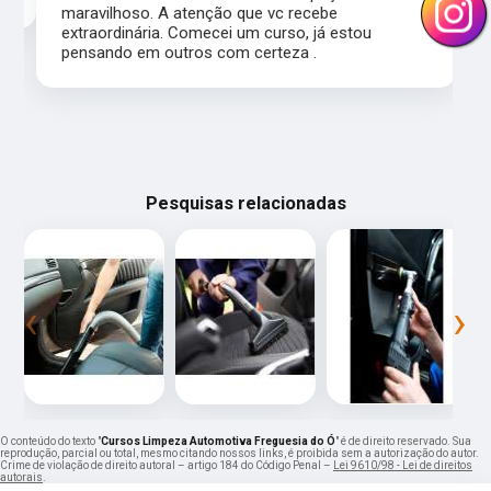
maravilhoso. A atenção que vc recebe
extraordinária. Comecei um curso, já estou
pensando em outros com certeza .
Pesquisas relacionadas
‹
›
O conteúdo do texto "
Cursos Limpeza Automotiva Freguesia do Ó
" é de direito reservado. Sua
reprodução, parcial ou total, mesmo citando nossos links, é proibida sem a autorização do autor.
Crime de violação de direito autoral – artigo 184 do Código Penal –
Lei 9610/98 - Lei de direitos
autorais
.