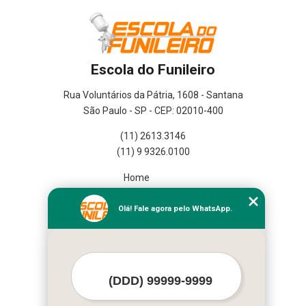
Escola do Funileiro
Rua Voluntários da Pátria, 1608 - Santana
São Paulo - SP - CEP: 02010-400
(11) 2613.3146
(11) 9 9326.0100
Home
Empresa
Missão
Olá! Fale agora pelo WhatsApp.
Serviços
Contato
Mapa do site
Mais Serviços