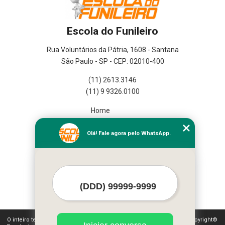
Escola do Funileiro
Rua Voluntários da Pátria, 1608 - Santana
São Paulo - SP - CEP: 02010-400
(11) 2613.3146
(11) 9 9326.0100
Home
Empresa
Missão
Olá! Fale agora pelo WhatsApp.
Serviços
Contato
Mapa do site
Mais Serviços
O inteiro teor deste site está sujeito à proteção de direitos autorais. Copyright©