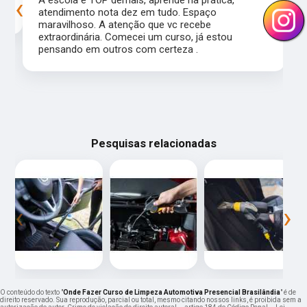
‹
›
atendimento nota dez em tudo. Espaço
maravilhoso. A atenção que vc recebe
extraordinária. Comecei um curso, já estou
pensando em outros com certeza .
Pesquisas relacionadas
‹
›
O conteúdo do texto "
Onde Fazer Curso de Limpeza Automotiva Presencial Brasilândia
" é de
direito reservado. Sua reprodução, parcial ou total, mesmo citando nossos links, é proibida sem a