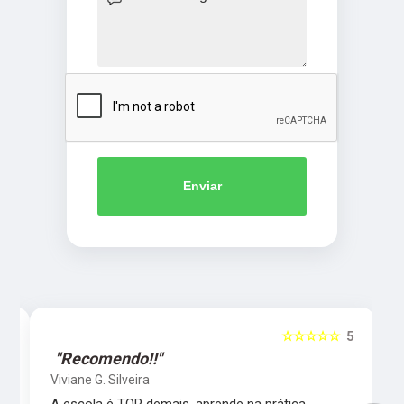
Enviar
5
☆☆☆☆☆
5
"Recomendo!!"
Viviane G. Silveira
s
A escola é TOP demais, aprende na prática,