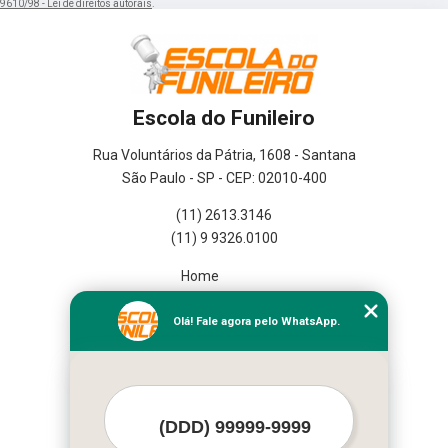
9610/98 - Lei de direitos autorais
.
Escola do Funileiro
Rua Voluntários da Pátria, 1608 - Santana
São Paulo - SP - CEP: 02010-400
(11) 2613.3146
(11) 9 9326.0100
Home
Empresa
Missão
Olá! Fale agora pelo WhatsApp.
Serviços
Contato
Mapa do site
Mais Serviços