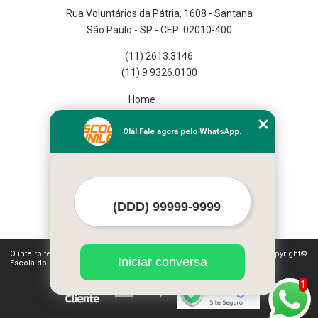
Rua Voluntários da Pátria, 1608 - Santana
São Paulo - SP - CEP: 02010-400
(11) 2613.3146
(11) 9 9326.0100
Home
Empresa
Missão
Olá! Fale agora pelo WhatsApp.
Serviços
Contato
Mapa do site
Mais Serviços
O inteiro teor deste site está sujeito à proteção de direitos autorais. Copyright©
Iniciar conversa
Escola do Funileiro (Lei 9610 de 19/02/1998)
1