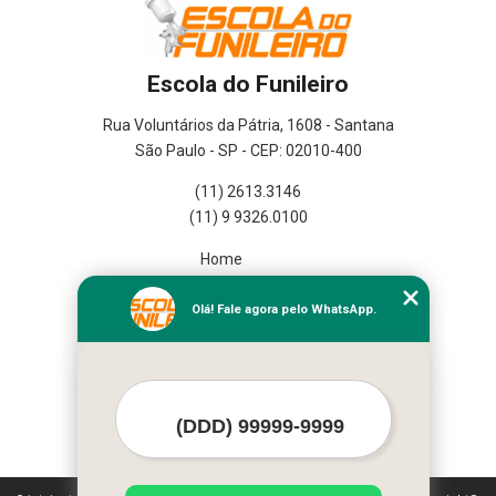
Escola do Funileiro
Rua Voluntários da Pátria, 1608 - Santana
São Paulo - SP - CEP: 02010-400
(11) 2613.3146
(11) 9 9326.0100
Home
Empresa
Missão
Olá! Fale agora pelo WhatsApp.
Serviços
Contato
Mapa do site
Mais Serviços