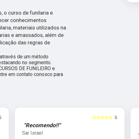
 o curso de funilaria e
recer conhecimentos
aria, materiais utilizados na
varias e amassados, além de
licação das regras de
r através de um método
destacando no segmento.
 CURSOS DE FUNILEIRO e
e em contato conosco para
5
☆☆☆☆☆
5
"Recomendo!!"
Sar Israel