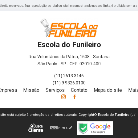
 direito reservado. Sua reprodução, parcial ou total, mesmo citando nossos links, é proibida sem a a
Escola do Funileiro
Rua Voluntários da Pátria, 1608 - Santana
São Paulo - SP - CEP: 02010-400
(11) 2613.3146
(11) 9 9326.0100
Empresa
Missão
Serviços
Contato
Mapa do site
Mais
 site está sujeito à proteção de direitos autorais. Copyright© Escola do Funileiro (Le