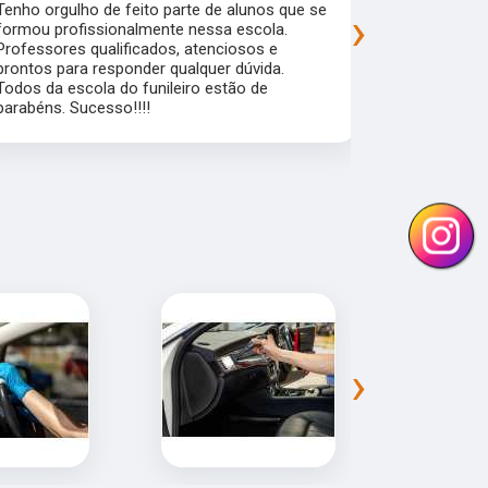
Tenho orgulho de feito parte de alunos que se
Uma escola 
›
formou profissionalmente nessa escola.
que garante
Professores qualificados, atenciosos e
mercado de 
prontos para responder qualquer dúvida.
flexibilidad
Todos da escola do funileiro estão de
alunos pra a
parabéns. Sucesso!!!!
›