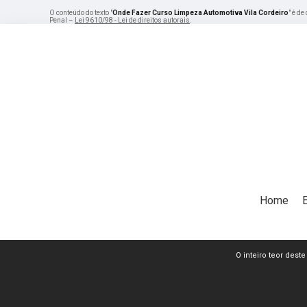
O conteúdo do texto "
Onde Fazer Curso Limpeza Automotiva Vila Cordeiro
" é de
Penal –
Lei 9610/98 - Lei de direitos autorais
.
Home
O inteiro teor deste