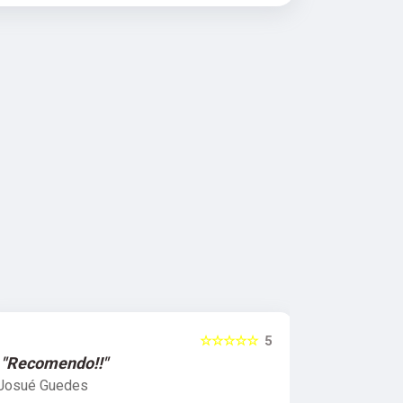
☆☆☆☆☆
5
"Recomendo!!"
"Recomen
Josué Guedes
samira feli