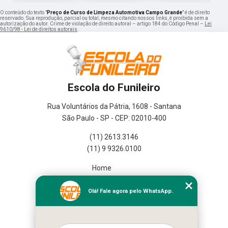
O conteúdo do texto "
Preço de Curso de Limpeza Automotiva Campo Grande
" é de direito
reservado. Sua reprodução, parcial ou total, mesmo citando nossos links, é proibida sem a
autorização do autor. Crime de violação de direito autoral – artigo 184 do Código Penal –
Lei
9610/98 - Lei de direitos autorais
.
Escola do Funileiro
Rua Voluntários da Pátria, 1608 - Santana
São Paulo - SP - CEP: 02010-400
(11) 2613.3146
(11) 9 9326.0100
Home
Empresa
Missão
Olá! Fale agora pelo WhatsApp.
Serviços
Contato
Mapa do site