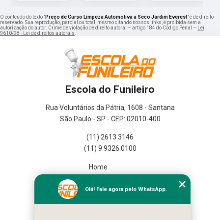
O conteúdo do texto "
Preço de Curso Limpeza Automotiva a Seco Jardim Everest
" é de direito
reservado. Sua reprodução, parcial ou total, mesmo citando nossos links, é proibida sem a
autorização do autor. Crime de violação de direito autoral – artigo 184 do Código Penal –
Lei
9610/98 - Lei de direitos autorais
.
Escola do Funileiro
Rua Voluntários da Pátria, 1608 - Santana
São Paulo - SP - CEP: 02010-400
(11) 2613.3146
(11) 9 9326.0100
Home
Empresa
Missão
Olá! Fale agora pelo WhatsApp.
Serviços
Contato