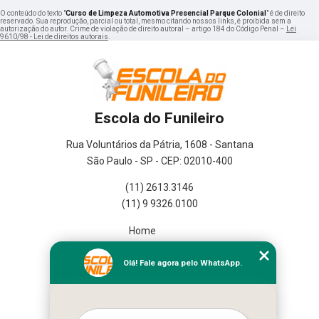
O conteúdo do texto "
Curso de Limpeza Automotiva Presencial Parque Colonial
" é de direito
reservado. Sua reprodução, parcial ou total, mesmo citando nossos links, é proibida sem a
autorização do autor. Crime de violação de direito autoral – artigo 184 do Código Penal –
Lei
9610/98 - Lei de direitos autorais
.
Escola do Funileiro
Rua Voluntários da Pátria, 1608 - Santana
São Paulo - SP - CEP: 02010-400
(11) 2613.3146
(11) 9 9326.0100
Home
Empresa
Missão
Olá! Fale agora pelo WhatsApp.
Serviços
Contato
Mapa do site