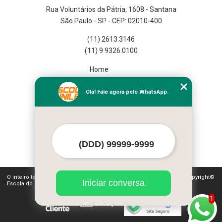
Rua Voluntários da Pátria, 1608 - Santana
São Paulo - SP - CEP: 02010-400
(11) 2613.3146
(11) 9 9326.0100
Home
Empresa
Missão
Olá! Fale agora pelo WhatsApp.
Serviços
Contato
Mapa do site
Mais Serviços
O inteiro teor deste site está sujeito à proteção de direitos autorais. Copyright©
Iniciar conversa
Escola do Funileiro (Lei 9610 de 19/02/1998)
1