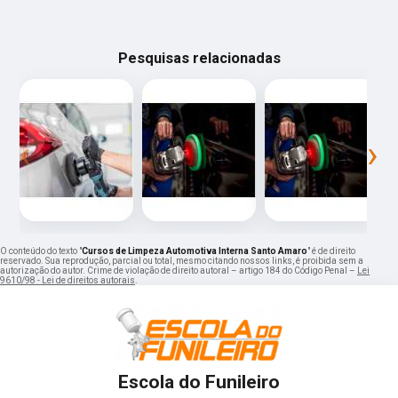
Pesquisas relacionadas
‹
›
O conteúdo do texto "
Cursos de Limpeza Automotiva Interna Santo Amaro
" é de direito
reservado. Sua reprodução, parcial ou total, mesmo citando nossos links, é proibida sem a
autorização do autor. Crime de violação de direito autoral – artigo 184 do Código Penal –
Lei
9610/98 - Lei de direitos autorais
.
Escola do Funileiro