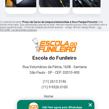
O conteúdo do texto "
Preço de Curso de Limpeza Automotiva a Seco Parque Peruche
" é de
direito reservado. Sua reprodução, parcial ou total, mesmo citando nossos links, é proibida sem a
autorização do autor. Crime de violação de direito autoral – artigo 184 do Código Penal –
Lei
9610/98 - Lei de direitos autorais
.
Escola do Funileiro
Rua Voluntários da Pátria, 1608 - Santana
São Paulo - SP - CEP: 02010-400
(11) 2613.3146
(11) 9 9326.0100
Home
Empresa
Missão
Olá! Fale agora pelo WhatsApp.