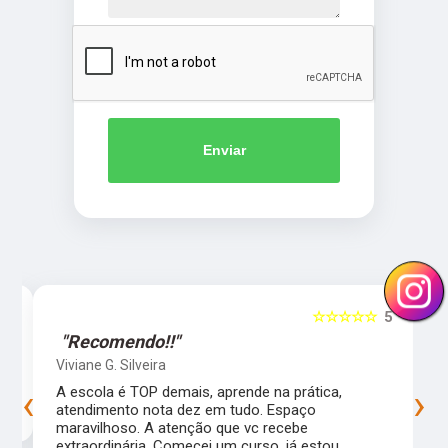
Enviar
5
☆☆☆☆☆
5
"Recomendo!!"
Viviane G. Silveira
‹
›
s
A escola é TOP demais, aprende na prática,
atendimento nota dez em tudo. Espaço
maravilhoso. A atenção que vc recebe
extraordinária. Comecei um curso, já estou