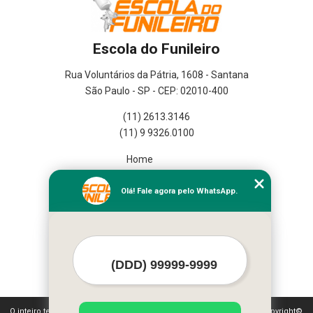
Escola do Funileiro
Rua Voluntários da Pátria, 1608 - Santana
São Paulo - SP - CEP: 02010-400
(11) 2613.3146
(11) 9 9326.0100
Home
Empresa
Missão
Olá! Fale agora pelo WhatsApp.
Serviços
Contato
Mapa do site
Mais Serviços
O inteiro teor deste site está sujeito à proteção de direitos autorais. Copyright©