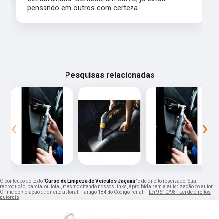
pensando em outros com certeza .
Pesquisas relacionadas
‹
›
O conteúdo do texto "
Curso de Limpeza de Veículos Jaçanã
" é de direito reservado. Sua
reprodução, parcial ou total, mesmo citando nossos links, é proibida sem a autorização do autor.
Crime de violação de direito autoral – artigo 184 do Código Penal –
Lei 9610/98 - Lei de direitos
autorais
.