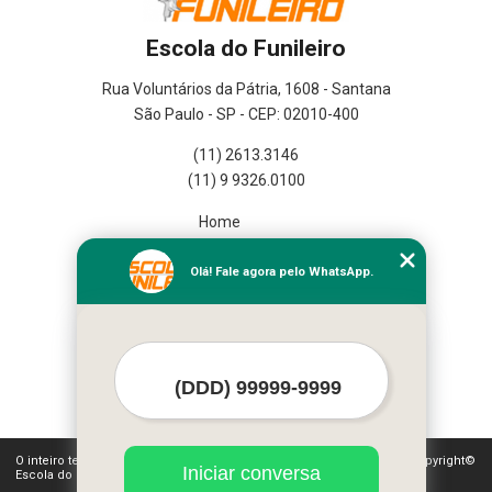
Escola do Funileiro
Rua Voluntários da Pátria, 1608 - Santana
São Paulo - SP - CEP: 02010-400
(11) 2613.3146
(11) 9 9326.0100
Home
Empresa
Missão
Olá! Fale agora pelo WhatsApp.
Serviços
Contato
Mapa do site
Mais Serviços
O inteiro teor deste site está sujeito à proteção de direitos autorais. Copyright©
Iniciar conversa
Escola do Funileiro (Lei 9610 de 19/02/1998)