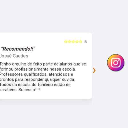
☆☆☆☆☆
5
"Recomendo!!"
"Recomen
Josué Guedes
samira feli
Tenho orgulho de feito parte de alunos que se
Uma escola 
›
formou profissionalmente nessa escola.
que garante
Professores qualificados, atenciosos e
mercado de 
prontos para responder qualquer dúvida.
flexibilidad
Todos da escola do funileiro estão de
alunos pra a
parabéns. Sucesso!!!!