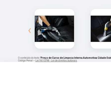
‹
O conteúdo do texto "
Preço de Curso de Limpeza Interna Automotiva Cidade Dut
Código Penal –
Lei 9610/98 - Lei de direitos autorais
.