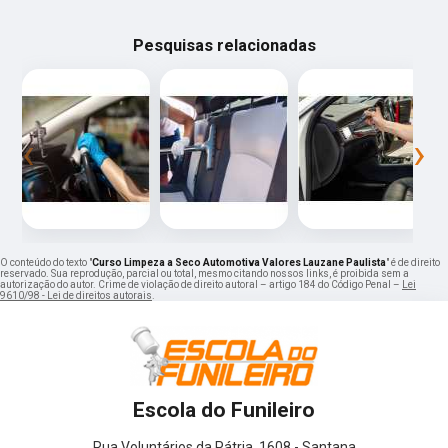
Pesquisas relacionadas
‹
›
O conteúdo do texto "
Curso Limpeza a Seco Automotiva Valores Lauzane Paulista
" é de direito
reservado. Sua reprodução, parcial ou total, mesmo citando nossos links, é proibida sem a
autorização do autor. Crime de violação de direito autoral – artigo 184 do Código Penal –
Lei
9610/98 - Lei de direitos autorais
.
Escola do Funileiro
Rua Voluntários da Pátria, 1608 - Santana