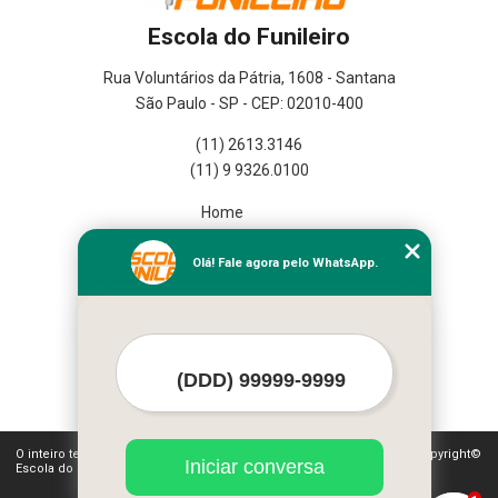
Escola do Funileiro
Rua Voluntários da Pátria, 1608 - Santana
São Paulo - SP - CEP: 02010-400
(11) 2613.3146
(11) 9 9326.0100
Home
Empresa
Missão
Olá! Fale agora pelo WhatsApp.
Serviços
Contato
Mapa do site
Mais Serviços
O inteiro teor deste site está sujeito à proteção de direitos autorais. Copyright©
Iniciar conversa
Escola do Funileiro (Lei 9610 de 19/02/1998)