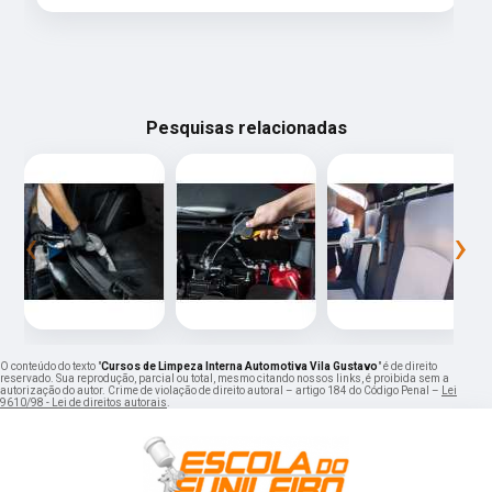
Pesquisas relacionadas
‹
›
O conteúdo do texto "
Cursos de Limpeza Interna Automotiva Vila Gustavo
" é de direito
reservado. Sua reprodução, parcial ou total, mesmo citando nossos links, é proibida sem a
autorização do autor. Crime de violação de direito autoral – artigo 184 do Código Penal –
Lei
9610/98 - Lei de direitos autorais
.