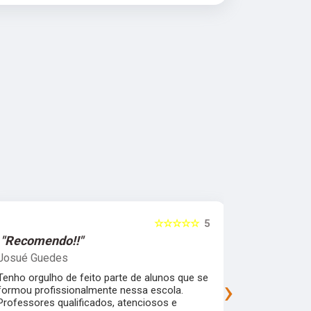
☆☆☆☆☆
5
"Recomendo!!"
"Recomen
Josué Guedes
samira feli
Tenho orgulho de feito parte de alunos que se
Uma escola 
›
formou profissionalmente nessa escola.
que garante
Professores qualificados, atenciosos e
mercado de 