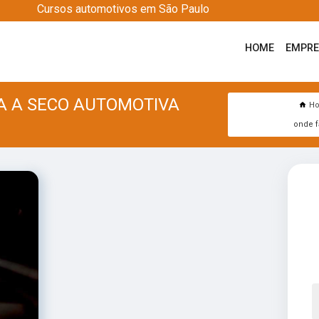
Cursos automotivos em São Paulo
HOME
EMPR
A A SECO AUTOMOTIVA
H
onde f