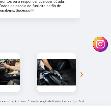
prontos para responder qualquer dúvida.
flexibilidad
Todos da escola do funileiro estão de
alunos pra a
parabéns. Sucesso!!!!
›
m a autorização do autor. Crime de violação de direito autoral – artigo 184 do