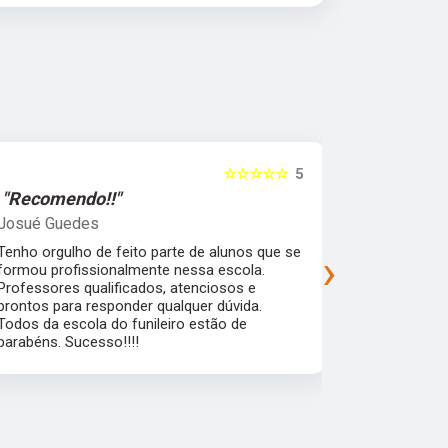
☆☆☆☆☆
5
"Recomendo!!"
"Recomen
Josué Guedes
samira feli
Tenho orgulho de feito parte de alunos que se
Uma escola 
›
formou profissionalmente nessa escola.
que garante
Professores qualificados, atenciosos e
mercado de 
prontos para responder qualquer dúvida.
flexibilidad
Todos da escola do funileiro estão de
alunos pra a
parabéns. Sucesso!!!!