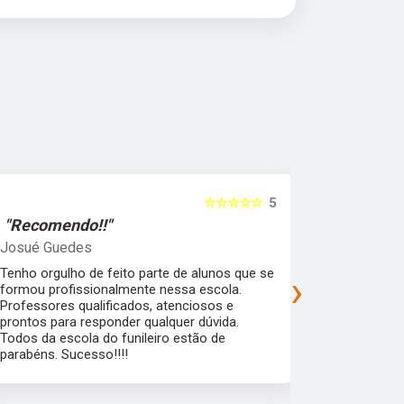
☆☆☆☆☆
5
"Recomendo!!"
"Recomen
Josué Guedes
samira feli
Tenho orgulho de feito parte de alunos que se
Uma escola 
›
formou profissionalmente nessa escola.
que garante
Professores qualificados, atenciosos e
mercado de 
prontos para responder qualquer dúvida.
flexibilidad
Todos da escola do funileiro estão de
alunos pra a
parabéns. Sucesso!!!!