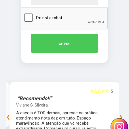
Enviar
5
☆☆☆☆☆
5
"Recomendo!!"
Viviane G. Silveira
‹
›
s
A escola é TOP demais, aprende na prática,
atendimento nota dez em tudo. Espaço
maravilhoso. A atenção que vc recebe
extraordinária. Comecei um curso, já estou