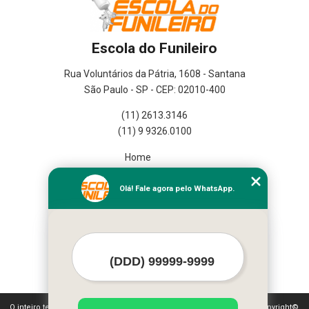
Escola do Funileiro
Rua Voluntários da Pátria, 1608 - Santana
São Paulo - SP - CEP: 02010-400
(11) 2613.3146
(11) 9 9326.0100
Home
Empresa
Missão
Olá! Fale agora pelo WhatsApp.
Serviços
Contato
Mapa do site
Mais Serviços
O inteiro teor deste site está sujeito à proteção de direitos autorais. Copyright©