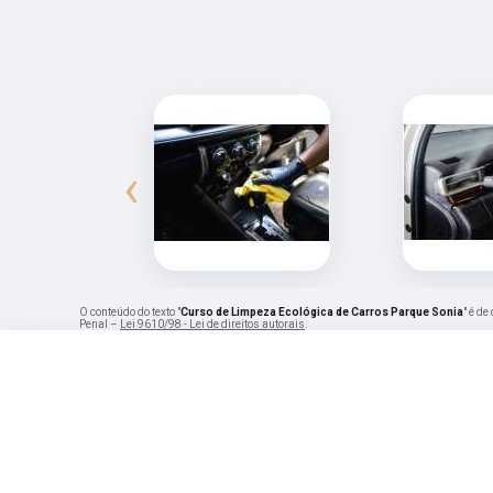
‹
O conteúdo do texto "
Curso de Limpeza Ecológica de Carros Parque Sonia
" é de
Penal –
Lei 9610/98 - Lei de direitos autorais
.