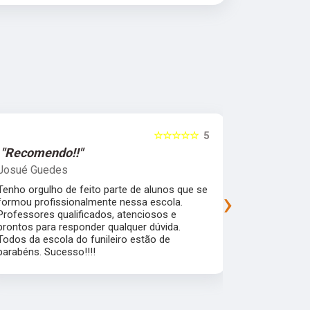
☆☆☆☆☆
5
"Recomendo!!"
"Recomen
Josué Guedes
samira feli
Tenho orgulho de feito parte de alunos que se
Uma escola 
›
formou profissionalmente nessa escola.
que garante
Professores qualificados, atenciosos e
mercado de 
prontos para responder qualquer dúvida.
flexibilidad
Todos da escola do funileiro estão de
alunos pra a
parabéns. Sucesso!!!!