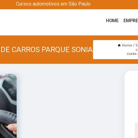
Cursos automotivos em São Paulo
HOME
EMPR
Home
S
 DE CARROS PARQUE SONIA
c
curso 