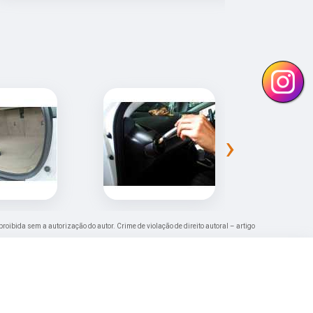
›
 proibida sem a autorização do autor. Crime de violação de direito autoral – artigo