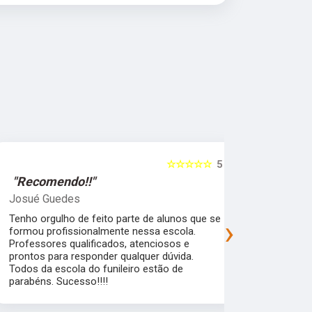
☆☆☆☆☆
5
"Recomendo!!"
"Recomen
Josué Guedes
samira feli
Tenho orgulho de feito parte de alunos que se
Uma escola 
›
formou profissionalmente nessa escola.
que garante
Professores qualificados, atenciosos e
mercado de 
prontos para responder qualquer dúvida.
flexibilidad
Todos da escola do funileiro estão de
alunos pra a
parabéns. Sucesso!!!!