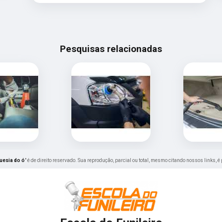
Pesquisas relacionadas
uesia do ó
" é de direito reservado. Sua reprodução, parcial ou total, mesmo citando nossos links, é