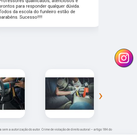
Professores qualificados, atenciosos e
mercado de 
prontos para responder qualquer dúvida.
flexibilidad
Todos da escola do funileiro estão de
alunos pra a
parabéns. Sucesso!!!!
›
da sem a autorização do autor. Crime de violação de direito autoral – artigo 184 do