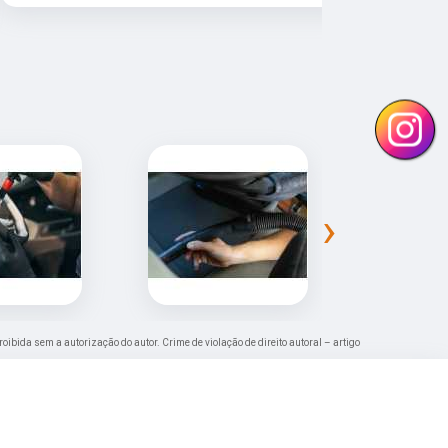
›
proibida sem a autorização do autor. Crime de violação de direito autoral – artigo