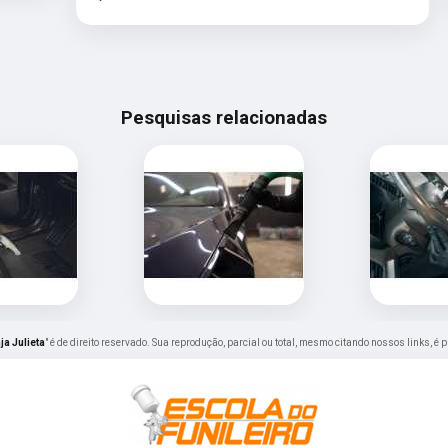
Pesquisas relacionadas
ja Julieta
" é de direito reservado. Sua reprodução, parcial ou total, mesmo citando nossos links, é 