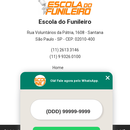
Escola do Funileiro
Rua Voluntários da Pátria, 1608 - Santana
São Paulo - SP - CEP: 02010-400
(11) 2613.3146
(11) 9 9326.0100
Home
Empresa
Missão
Olá! Fale agora pelo WhatsApp.
Serviços
Contato
Mapa do site
Mais Serviços