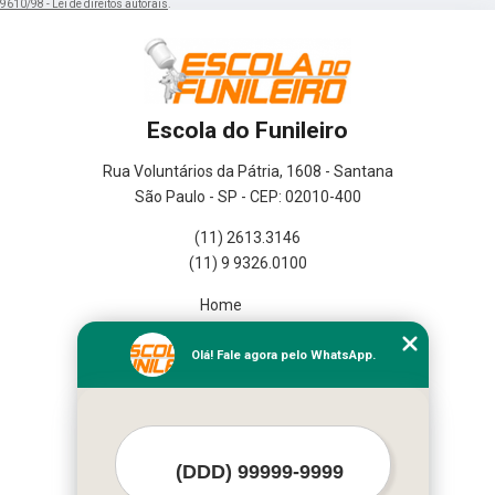
9610/98 - Lei de direitos autorais
.
Escola do Funileiro
Rua Voluntários da Pátria, 1608 - Santana
São Paulo - SP - CEP: 02010-400
(11) 2613.3146
(11) 9 9326.0100
Home
Empresa
Missão
Olá! Fale agora pelo WhatsApp.
Serviços
Contato
Mapa do site
Mais Serviços