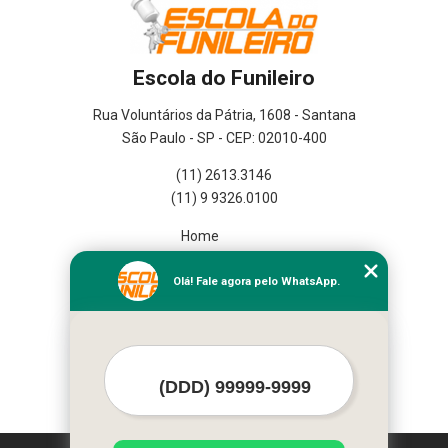
Escola do Funileiro
Rua Voluntários da Pátria, 1608 - Santana
São Paulo - SP - CEP: 02010-400
(11) 2613.3146
(11) 9 9326.0100
Home
Empresa
Missão
Olá! Fale agora pelo WhatsApp.
Serviços
Contato
Mapa do site
Mais Serviços