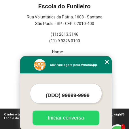
Escola do Funileiro
Rua Voluntários da Pátria, 1608 - Santana
São Paulo - SP - CEP: 02010-400
(11) 2613.3146
(11) 9 9326.0100
Home
Empresa
Missão
Olá! Fale agora pelo WhatsApp.
Serviços
Contato
Mapa do site
Mais Serviços
O inteiro teor deste site está sujeito à proteção de direitos autorais. Copyright©
Iniciar conversa
Escola do Funileiro (Lei 9610 de 19/02/1998)
1