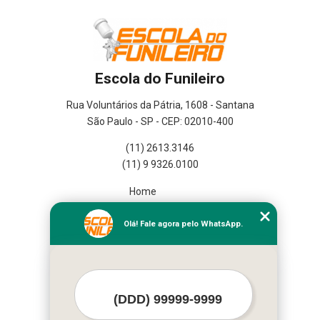
Escola do Funileiro
Rua Voluntários da Pátria, 1608 - Santana
São Paulo - SP - CEP: 02010-400
(11) 2613.3146
(11) 9 9326.0100
Home
Empresa
Missão
Olá! Fale agora pelo WhatsApp.
Serviços
Contato
Mapa do site
Mais Serviços