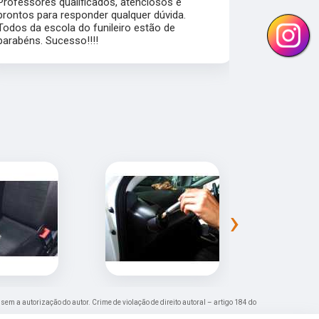
Professores qualificados, atenciosos e
mercado de 
prontos para responder qualquer dúvida.
flexibilidad
Todos da escola do funileiro estão de
alunos pra a
parabéns. Sucesso!!!!
›
 sem a autorização do autor. Crime de violação de direito autoral – artigo 184 do