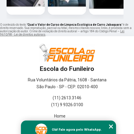
O conteúdo do texto "
Qual o Valor de Curso de Limpeza Ecológica de Carro Jabaquara
" é de
direito reservado. Sua reprodução, parcial ou total, mesmo citando nossos links, é proibida sem a
autorização do autor. Crime de violação de direito autoral – artigo 184 do Código Penal –
Lei
9610/98 - Lei de direitos autorais
.
Escola do Funileiro
Rua Voluntários da Pátria, 1608 - Santana
São Paulo - SP - CEP: 02010-400
(11) 2613.3146
(11) 9 9326.0100
Home
Empresa
Missão
Olá! Fale agora pelo WhatsApp.