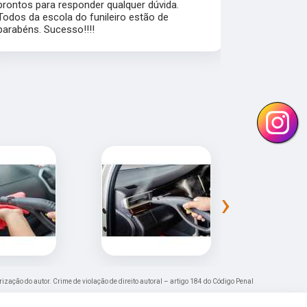
prontos para responder qualquer dúvida.
flexibilidad
Todos da escola do funileiro estão de
alunos pra a
parabéns. Sucesso!!!!
›
rização do autor. Crime de violação de direito autoral – artigo 184 do Código Penal