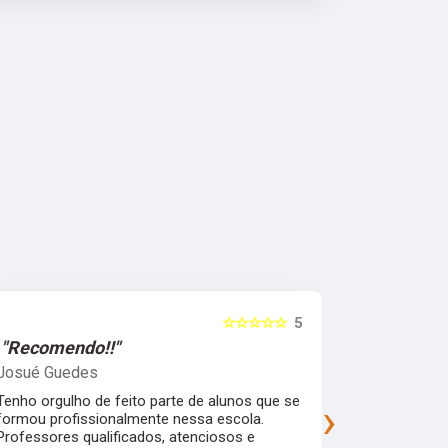
☆☆☆☆☆
5
"Recomendo!!"
"Recomen
Josué Guedes
samira feli
Tenho orgulho de feito parte de alunos que se
Uma escola 
›
formou profissionalmente nessa escola.
que garante
Professores qualificados, atenciosos e
mercado de 