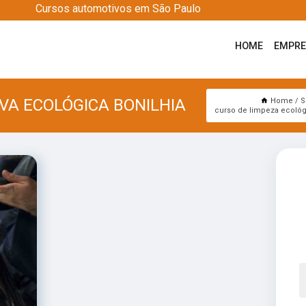
Cursos automotivos em São Paulo
HOME
EMPR
A ECOLÓGICA BONILHIA
Home
S
curso de limpeza ecológ