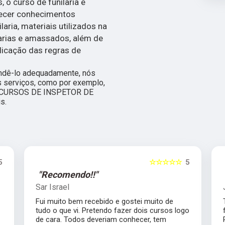
 o curso de funilaria e
recer conhecimentos
aria, materiais utilizados na
varias e amassados, além de
licação das regras de
endê-lo adequadamente, nós
os serviços, como por exemplo,
 CURSOS DE INSPETOR DE
s.
5
☆☆☆☆☆
5
"Recomendo!!"
Sar Israel
Fui muito bem recebido e gostei muito de
tudo o que vi. Pretendo fazer dois cursos logo
de cara. Todos deveriam conhecer, tem