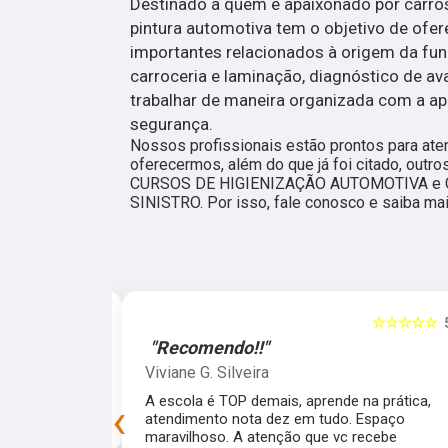
Destinado a quem é apaixonado por carros,
pintura automotiva tem o objetivo de ofe
importantes relacionados à origem da funil
carroceria e laminação, diagnóstico de a
trabalhar de maneira organizada com a ap
segurança.
Nossos profissionais estão prontos para at
oferecermos, além do que já foi citado, outr
CURSOS DE HIGIENIZAÇÃO AUTOMOTIVA e
SINISTRO. Por isso, fale conosco e saiba mai
☆☆☆☆☆
5
☆☆☆☆☆
"Recomendo!!"
Viviane G. Silveira
preprada para
A escola é TOP demais, aprende na prática,
‹
experiência!
atendimento nota dez em tudo. Espaço
maravilhoso. A atenção que vc recebe