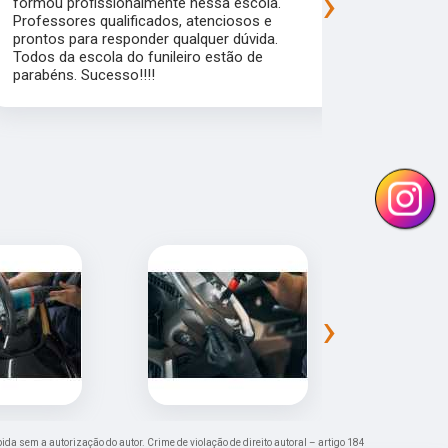
›
formou profissionalmente nessa escola.
que garante
Professores qualificados, atenciosos e
mercado de 
prontos para responder qualquer dúvida.
flexibilidad
Todos da escola do funileiro estão de
alunos pra a
parabéns. Sucesso!!!!
›
ibida sem a autorização do autor. Crime de violação de direito autoral – artigo 184