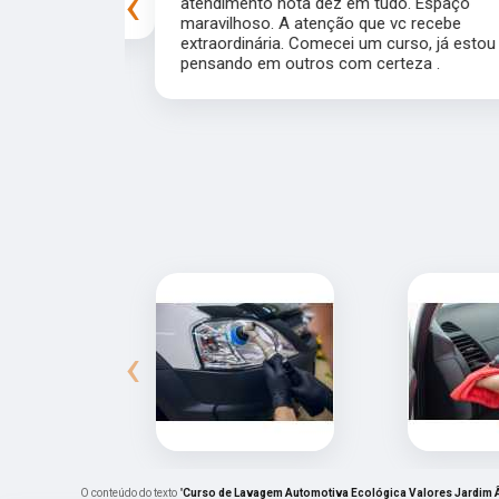
‹
experiência!
atendimento nota dez em tudo. Espaço
maravilhoso. A atenção que vc recebe
extraordinária. Comecei um curso, já estou
pensando em outros com certeza .
‹
O conteúdo do texto "
Curso de Lavagem Automotiva Ecológica Valores Jardim 