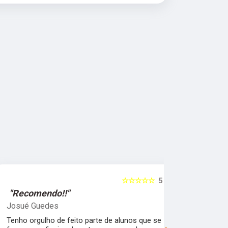
☆☆☆☆☆
5
"Recomendo!!"
"Recomen
Josué Guedes
samira feli
Tenho orgulho de feito parte de alunos que se
Uma escola 