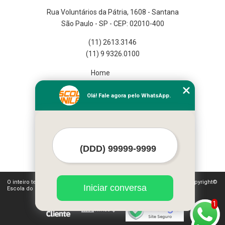
Rua Voluntários da Pátria, 1608 - Santana
São Paulo - SP - CEP: 02010-400
(11) 2613.3146
(11) 9 9326.0100
Home
Empresa
Missão
Olá! Fale agora pelo WhatsApp.
Serviços
Contato
Mapa do site
Mais Serviços
O inteiro teor deste site está sujeito à proteção de direitos autorais. Copyright©
Iniciar conversa
Escola do Funileiro (Lei 9610 de 19/02/1998)
1