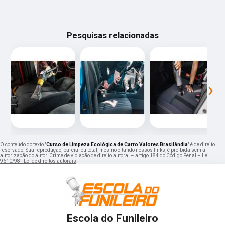
Pesquisas relacionadas
‹
›
O conteúdo do texto "
Curso de Limpeza Ecológica de Carro Valores Brasilândia
" é de direito
reservado. Sua reprodução, parcial ou total, mesmo citando nossos links, é proibida sem a
autorização do autor. Crime de violação de direito autoral – artigo 184 do Código Penal –
Lei
9610/98 - Lei de direitos autorais
.
Escola do Funileiro