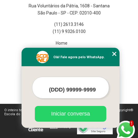
Rua Voluntários da Pátria, 1608 - Santana
São Paulo - SP - CEP: 02010-400
(11) 2613.3146
(11) 9 9326.0100
Home
Empresa
Missão
Olá! Fale agora pelo WhatsApp.
Serviços
Contato
Mapa do site
Mais Serviços
O inteiro teor deste site está sujeito à proteção de direitos autorais. Copyright©
Iniciar conversa
Escola do Funileiro (Lei 9610 de 19/02/1998)
1