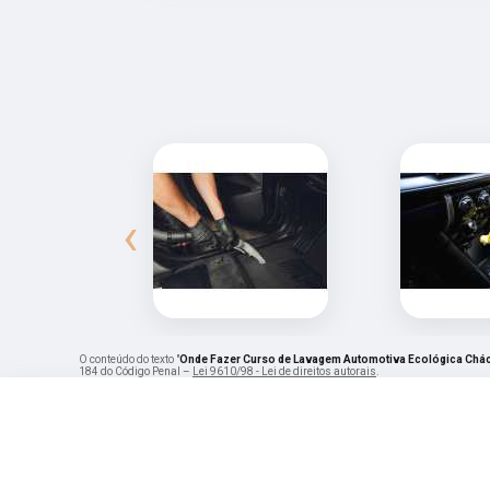
‹
O conteúdo do texto "
Onde Fazer Curso de Lavagem Automotiva Ecológica Chác
184 do Código Penal –
Lei 9610/98 - Lei de direitos autorais
.