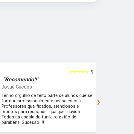
☆☆☆☆☆
5
"Recomendo!!"
"Recomen
Josué Guedes
samira feli
Tenho orgulho de feito parte de alunos que se
Uma escola 
›
formou profissionalmente nessa escola.
que garante
Professores qualificados, atenciosos e
mercado de 
prontos para responder qualquer dúvida.
flexibilidad
Todos da escola do funileiro estão de
alunos pra a
parabéns. Sucesso!!!!