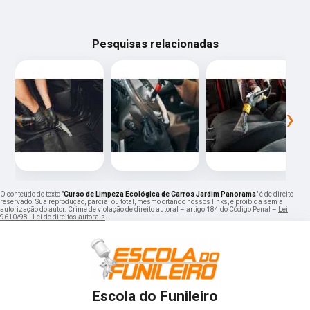
Pesquisas relacionadas
‹
›
O conteúdo do texto "
Curso de Limpeza Ecológica de Carros Jardim Panorama
" é de direito
reservado. Sua reprodução, parcial ou total, mesmo citando nossos links, é proibida sem a
autorização do autor. Crime de violação de direito autoral – artigo 184 do Código Penal –
Lei
9610/98 - Lei de direitos autorais
.
Escola do Funileiro