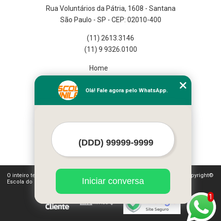
Rua Voluntários da Pátria, 1608 - Santana
São Paulo - SP - CEP: 02010-400
(11) 2613.3146
(11) 9 9326.0100
Home
Empresa
Missão
Olá! Fale agora pelo WhatsApp.
Serviços
Contato
Mapa do site
Mais Serviços
O inteiro teor deste site está sujeito à proteção de direitos autorais. Copyright©
Iniciar conversa
Escola do Funileiro (Lei 9610 de 19/02/1998)
1