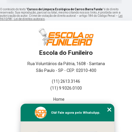
O conteúdo do texto "
Cursos de Limpeza Ecológica de Carros Barra Funda
" é de direito
reservado. Sua reprodução, parcial ou total, mesmo citando nossos links, é proibida sem a
autorização do autor. Crime de violação de direito autoral – artigo 184 do Código Penal –
Lei
9610/98 - Lei de direitos autorais
.
Escola do Funileiro
Rua Voluntários da Pátria, 1608 - Santana
São Paulo - SP - CEP: 02010-400
(11) 2613.3146
(11) 9 9326.0100
Home
Empresa
Missão
Olá! Fale agora pelo WhatsApp.
Serviços
Contato