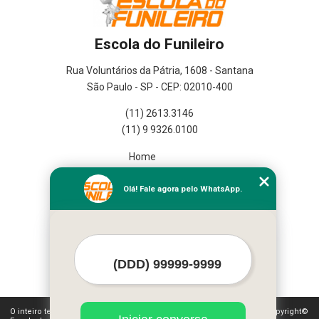
Escola do Funileiro
Rua Voluntários da Pátria, 1608 - Santana
São Paulo - SP - CEP: 02010-400
(11) 2613.3146
(11) 9 9326.0100
Home
Empresa
Missão
Olá! Fale agora pelo WhatsApp.
Serviços
Contato
Mapa do site
Mais Serviços
O inteiro teor deste site está sujeito à proteção de direitos autorais. Copyright©