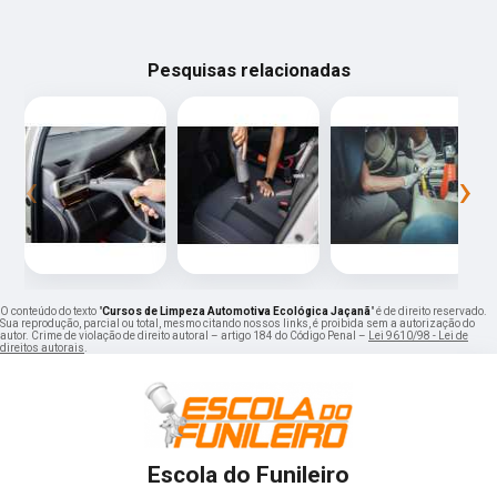
Pesquisas relacionadas
‹
›
O conteúdo do texto "
Cursos de Limpeza Automotiva Ecológica Jaçanã
" é de direito reservado.
Sua reprodução, parcial ou total, mesmo citando nossos links, é proibida sem a autorização do
autor. Crime de violação de direito autoral – artigo 184 do Código Penal –
Lei 9610/98 - Lei de
direitos autorais
.
Escola do Funileiro