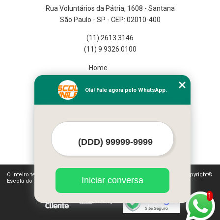
Rua Voluntários da Pátria, 1608 - Santana
São Paulo - SP - CEP: 02010-400
(11) 2613.3146
(11) 9 9326.0100
Home
Empresa
Missão
Olá! Fale agora pelo WhatsApp.
Serviços
Contato
Mapa do site
Mais Serviços
O inteiro teor deste site está sujeito à proteção de direitos autorais. Copyright©
Iniciar conversa
Escola do Funileiro (Lei 9610 de 19/02/1998)
1