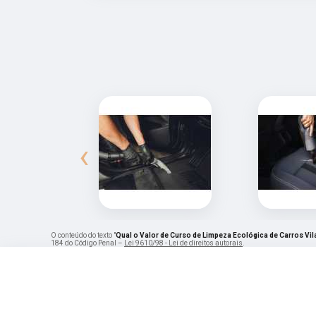
‹
O conteúdo do texto "
Qual o Valor de Curso de Limpeza Ecológica de Carros Vi
184 do Código Penal –
Lei 9610/98 - Lei de direitos autorais
.