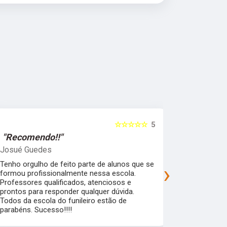
☆☆☆☆☆
5
"Recomendo!!"
"Recomen
Josué Guedes
samira feli
Tenho orgulho de feito parte de alunos que se
Uma escola 
›
formou profissionalmente nessa escola.
que garante
Professores qualificados, atenciosos e
mercado de 
prontos para responder qualquer dúvida.
flexibilidad
Todos da escola do funileiro estão de
alunos pra a
parabéns. Sucesso!!!!