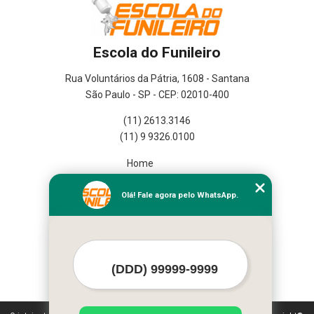
Escola do Funileiro
Rua Voluntários da Pátria, 1608 - Santana
São Paulo - SP - CEP: 02010-400
(11) 2613.3146
(11) 9 9326.0100
Home
Empresa
Missão
Olá! Fale agora pelo WhatsApp.
Serviços
Contato
Mapa do site
Mais Serviços