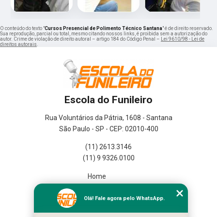
O conteúdo do texto "
Cursos Presencial de Polimento Técnico Santana
" é de direito reservado.
Sua reprodução, parcial ou total, mesmo citando nossos links, é proibida sem a autorização do
autor. Crime de violação de direito autoral – artigo 184 do Código Penal –
Lei 9610/98 - Lei de
direitos autorais
.
Escola do Funileiro
Rua Voluntários da Pátria, 1608 - Santana
São Paulo - SP - CEP: 02010-400
(11) 2613.3146
(11) 9 9326.0100
Home
Empresa
Missão
Olá! Fale agora pelo WhatsApp.
Serviços